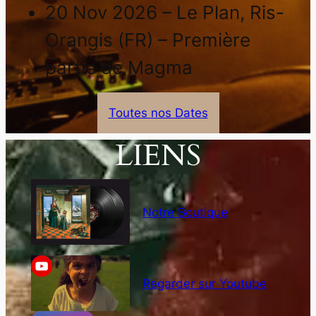
20 Nov 2026 – Le Plan, Ris-
Orangis (FR) – Première
partie de Magma
Toutes nos Dates
LIENS
Notre Boutique
Regarder sur Youtube