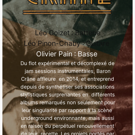
Léo Goizet : Batterie
Léo Pinon-Chaby : Guitare
Olivier Pain : Basse
Du flot expérimental et décomplexé de
jam sessions instrumentales, Baron
Crâne affleure en 2014, et entreprend
depuis de synthétiser ses associations
stylistiques surprenantes en différents
albums remarqués non seulement pour
leur singularité par rapport à la scène
underground environnante, mais aussi
en raison du perpétuel renouvellement
de leur recette. Les projets portés par