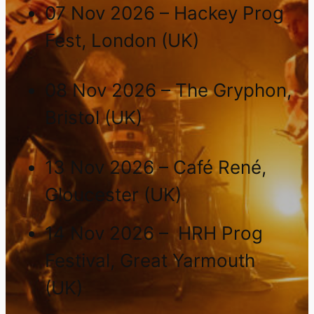
07 Nov 2026 – Hackey Prog
Fest, London (UK)
08 Nov 2026 – The Gryphon,
Bristol (UK)
13 Nov 2026 – Café René,
Gloucester (UK)
14 Nov 2026 – HRH Prog
Festival, Great Yarmouth
(UK)